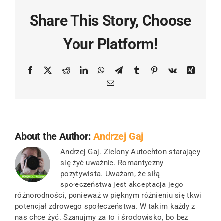
Share This Story, Choose
Your Platform!
Facebook
X
Reddit
LinkedIn
WhatsApp
Telegram
Tumblr
Pinterest
Vk
Xing
Email
About the Author:
Andrzej Gaj
Andrzej Gaj. Zielony Autochton starający
się żyć uważnie. Romantyczny
pozytywista. Uważam, że siłą
społeczeństwa jest akceptacja jego
różnorodności, ponieważ w pięknym różnieniu się tkwi
potencjał zdrowego społeczeństwa. W takim każdy z
nas chce żyć. Szanujmy za to i środowisko, bo bez