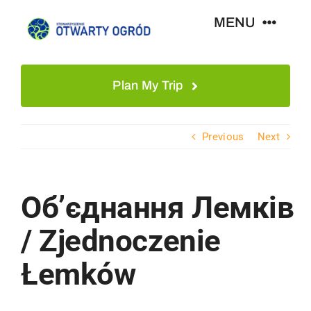
Skip
MENU
to
content
Strona Główna
Plan My Trip
O Projekcie
Previous
Next
Bazy Danych
Об’єднання Лемків
Społeczeństwo
/ Zjednoczenie
Kontakt
Łemków