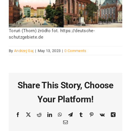
Toruń (Thorn) źródło fot. https://deutsche-
schutzgebiete.de
By
Andrzej Gaj
|
May 13, 2023
|
0 Comments
Share This Story, Choose
Your Platform!
Facebook
X
Reddit
LinkedIn
WhatsApp
Telegram
Tumblr
Pinterest
Vk
Xing
Email