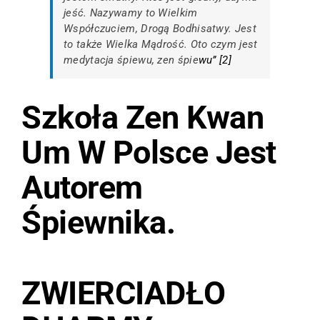
jeść. Nazywamy to Wielkim
Współczuciem, Drogą Bodhisatwy. Jest
to także Wielka Mądrość. Oto czym jest
medytacja śpiewu, zen śpie
wu” [
2
]
Szkoła Zen Kwan
Um
W Polsce Jest
Autorem
Śpiewnika
.
ZWIERCIADŁO