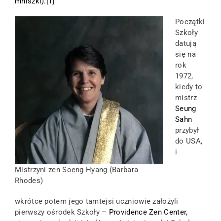
mniszki).[
1
]
Początki
Szkoły
datują
się na
rok
1972,
kiedy to
mistrz
Seung
Sahn
przybył
do USA,
i
Mistrzyni zen Soeng Hyang (Barbara
Rhodes)
wkrótce potem jego tamtejsi uczniowie założyli
pierwszy ośrodek Szkoły
–
Providence Zen Center
,