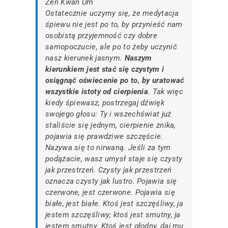
Zen Kwan Um
Ostatecznie uczymy się, że medytacja
śpiewu nie jest po to, by przynieść nam
osobistą przyjemność czy dobre
samopoczucie, ale po to żeby uczynić
nasz kierunek jasnym.
Naszym
kierunkiem jest stać się czystym i
osiągnąć oświecenie po to, by uratować
wszystkie istoty od cierpienia
. Tak więc
kiedy śpiewasz, postrzegaj dźwięk
swojego głosu: Ty i wszechświat już
staliście się jednym, cierpienie znika,
pojawia się prawdziwe szczęście.
Nazywa się to nirwaną. Jeśli za tym
podążacie, wasz umysł staje się czysty
jak przestrzeń. Czysty jak przestrzeń
oznacza czysty jak lustro. Pojawia się
czerwone, jest czerwone. Pojawia się
białe, jest białe. Ktoś jest szczęśliwy, ja
jestem szczęśliwy; ktoś jest smutny, ja
jestem smutny. Ktoś jest głodny, daj mu