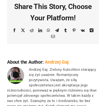
Share This Story, Choose
Your Platform!
Facebook
X
Reddit
LinkedIn
WhatsApp
Telegram
Tumblr
Pinterest
Vk
Xing
Email
About the Author:
Andrzej Gaj
Andrzej Gaj. Zielony Autochton starający
się żyć uważnie. Romantyczny
pozytywista. Uważam, że siłą
społeczeństwa jest akceptacja jego
różnorodności, ponieważ w pięknym różnieniu się tkwi
potencjał zdrowego społeczeństwa. W takim każdy z
nas chce żyć. Szanujmy za to i środowisko, bo bez
niego nie możemy żyć. Każdy element ma swoje