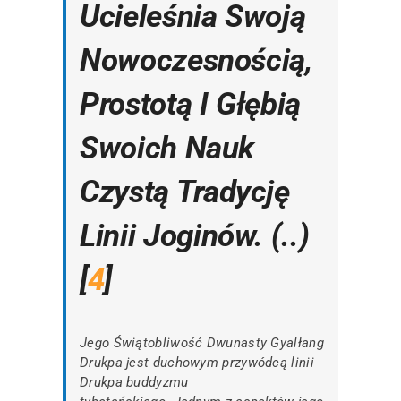
Ucieleśnia Swoją
Nowoczesnością,
Prostotą I Głębią
Swoich Nauk
Czystą Tradycję
Linii Joginów. (..)
[
4
]
Jego Świątobliwość Dwunasty Gyalłang
Drukpa jest duchowym przywódcą linii
Drukpa buddyzmu