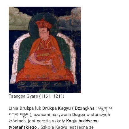
Tsangpa Gyare (1161–1211)
Linia
Drukpa
lub
Drukpa Kagyu
(
Dzongkha
: འབྲུག་ པ་
བཀའ་ བརྒྱུད ), czasami nazywana
Dugpa
w starszych
źródłach, jest gałęzią szkoły
Kagju
buddyzmu
tybetańskiego
. Szkoła Kagyu jest jedną ze