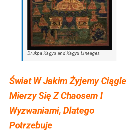
Drukpa Kagyu and Kagyu Lineages
Świat W Jakim Żyjemy Ciągle
Mierzy Się Z Chaosem I
Wyzwaniami, Dlatego
Potrzebuje