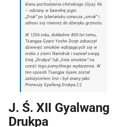
klanu pochodzenia chińskiego (Gya); Re
– odziany w bawełnę jogin.
„Druk” po tybetańsku oznacza „smok” i
odnosi się również do dźwięku grzmotu.
W 1206 roku, dokładnie 800 lat temu,
Tsangpa Gyare Yeshe Dorje zobaczył
dziewięć smoków wzbijających się w
niebo z ziemi Namdruk i nazwał swoją
linię „Drukpa” lub „linia smoków” na
cześć tego pomyślnego wydarzenia. W
ten sposób Tsangpa Gyare został
założycielem linii i był znany jako
Pierwszy Gyalłang Drukpa.[
3
]
J. Ś. XII Gyalwang
Drukpa