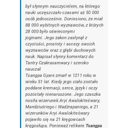
był słynnym nauczycielem, na którego
nauki uczęszczało czasami aż 50 000
osób jednocześnie. Doniesiono, że miał
88 000 wybitnych wyznawców, z których
28 000 było oświeconymi
joginami. Jego zakon zasłynął z
czystości, prostoty i ascezy swoich
wyznawców oraz z głębi duchowych
nauk. Napisał słynny komentarz do
Tantry Czakrasamwary i szeroko
nauczał.
Tsangpa Gyare zmarł w 1211 roku w
wieku 51 lat. Kiedy jego ciało zostało
poddane kremacji, serce, język i oczy
pozostały nienaruszone. Jego czaszka
nosiła wizerunek Aryi Awalokiteśwary,
Mandziuśriego i Wadżrapaniego, a 21
wizerunków Aryi Awalokiteśwary
pojawiło się na 21 kręgowcach
kręgosłupa. Ponieważ relikwie
Tsangpa