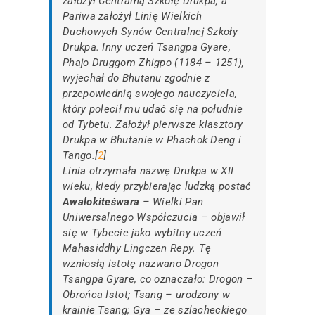
założył Centralną Szkołę Drukpa, a
Pariwa założył Linię Wielkich
Duchowych Synów Centralnej Szkoły
Drukpa. Inny uczeń Tsangpa Gyare,
Phajo Druggom Zhigpo (1184 – 1251),
wyjechał do Bhutanu zgodnie z
przepowiednią swojego nauczyciela,
który polecił mu udać się na południe
od Tybetu. Założył pierwsze klasztory
Drukpa w Bhutanie w Phachok Deng i
Tango.[
2
]
Linia otrzymała nazwę Drukpa w XII
wieku, kiedy przybierając ludzką postać
Awalokiteśwara
– Wielki Pan
Uniwersalnego Współczucia – objawił
się w Tybecie jako wybitny uczeń
Mahasiddhy Lingczen Repy. Tę
wzniosłą istotę nazwano Drogon
Tsangpa Gyare, co oznaczało: Drogon –
Obrońca Istot; Tsang – urodzony w
krainie Tsang; Gya – ze szlacheckiego