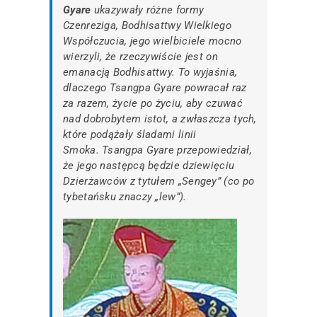
Gyare
ukazywały różne formy
Czenreziga, Bodhisattwy Wielkiego
Współczucia, jego wielbiciele mocno
wierzyli, że rzeczywiście jest on
emanacją Bodhisattwy. To wyjaśnia,
dlaczego Tsangpa Gyare powracał raz
za razem, życie po życiu, aby czuwać
nad dobrobytem istot, a zwłaszcza tych,
które podążały śladami linii
Smoka. Tsangpa Gyare przepowiedział,
że jego następcą będzie dziewięciu
Dzierżawców z tytułem „Sengey” (co po
tybetańsku znaczy „lew”).